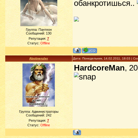
обанкротишься..
Группа: Пантеон
Сообщений:
130
Репутация:
7
Статус:
Offline
Abstinenzler
Дата: Понедельник, 14.02.2011, 18:03 | 
HardcoreMan
, 2
Группа: Администраторы
Сообщений:
242
Репутация:
7
Статус:
Offline