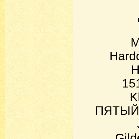
M
Hard
Н
15
K
ПЯТЫЙ_
Gild