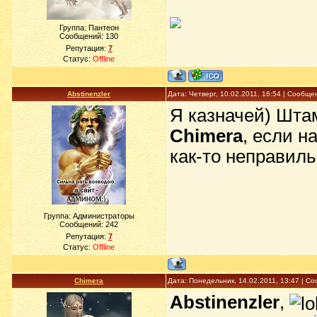
Группа: Пантеон
Сообщений:
130
Репутация:
7
Статус:
Offline
Abstinenzler
Дата: Четверг, 10.02.2011, 16:54 | Сообщ
Я казначей) Шта
Chimera
, если н
как-то неправиль
Группа: Администраторы
Сообщений:
242
Репутация:
7
Статус:
Offline
Chimera
Дата: Понедельник, 14.02.2011, 13:47 | 
Abstinenzler
,