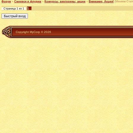
Форум
»
Смеемся и флудим
»
Конкурсы, викторины, акции
»
Внимание, Акция!
(Меняем Стате
1
Страница
1
из
1
Copyright MyCorp © 2026