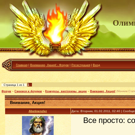
Олим
Главная
|
Внимание, Акция! - Форум
|
Регистрация
|
Вход
1
Страница
1
из
1
Форум
»
Смеемся и флудим
»
Конкурсы, викторины, акции
»
Внимание, Акция!
(Меняем Стате
Внимание, Акция!
Abstinenzler
Дата: Вторник, 01.02.2011, 02:40 | Сообщ
Все просто: с