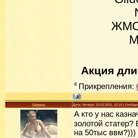
ЖМО
М
Акция длит
Прикрепления:
Chimera
Дата: Четверг, 10.02.2011, 10:19 | Сообщ
А кто у нас казн
золотой статер? 
на 50тыс ввм?)))